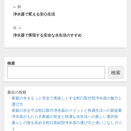
稿
前
←
前
ナ
浄水器で変える安心生活
の
ビ
投
ゲ
次
次
→
稿:
ー
浄水器で実現する安全な水生活のすすめ
の
シ
投
ョ
稿:
ン
メ
検索
イ
ン
検索
サ
イ
ド
バ
最近の投稿
ー
家庭の水をもっと安全で美味しくする蛇口取付型浄水器の魅力と
ウ
選び方
ィ
家庭の水を守る蛇口取付浄水器のメリットと快適生活への新提案
ジ
浄水器がもたらす家庭の安全と快適な水生活への新しい選択肢
ェ
ッ
暮らしの質を高める蛇口直結型浄水器の選び方と使いこなしガイ
ト
ド